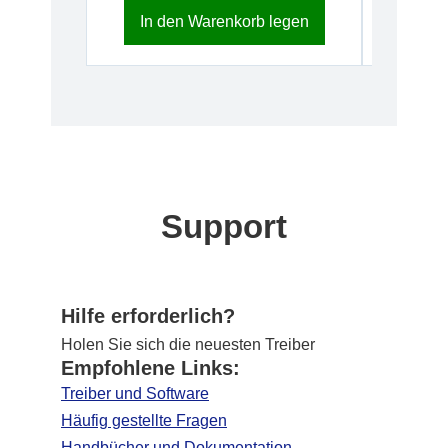
In den Warenkorb legen
In d
Support
Hilfe erforderlich?
Holen Sie sich die neuesten Treiber
Empfohlene Links:
Treiber und Software
Häufig gestellte Fragen
Handbücher und Dokumentation