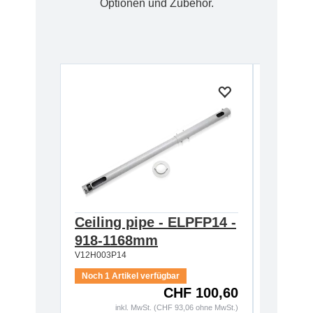
Optionen und Zubehör.
Ceiling pipe - ELPFP14 -
Ceilin
918-1168mm
668-9
V12H003P14
V12H003P
Noch 1 Artikel verfügbar
CHF 100,60
Auf Lage
inkl. MwSt. (CHF 93,06 ohne MwSt.)
i