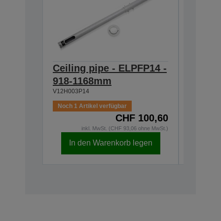
Ceiling pipe - ELPFP14 -
Ceilin
918-1168mm
668-9
V12H003P14
V12H003P
Noch 1 Artikel verfügbar
CHF 100,60
Auf Lage
inkl. MwSt. (CHF 93,06 ohne MwSt.)
i
In den Warenkorb legen
In d