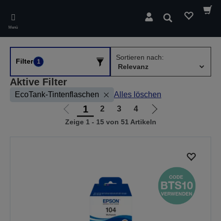
Skip
to
Suchen
main
Menü
content
Sortieren nach:
Filter
1
Aktive Filter
EcoTank-Tintenflaschen
Alles löschen
1
2
3
4
Zur
Zur
Zeige 1 - 15 von 51 Artikeln
vorherigen
nächsten
Seite
Seite