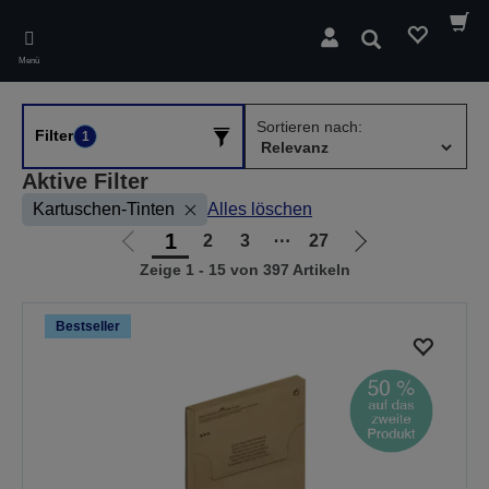
Skip
to
Suchen
main
Menü
content
Sortieren nach:
Filter
1
Aktive Filter
Kartuschen-Tinten
Alles löschen
1
2
3
⋯
27
Zur
Zur
Zeige 1 - 15 von 397 Artikeln
vorherigen
nächsten
Seite
Seite
Bestseller