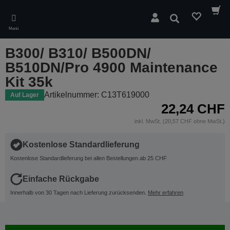
Skip
to
Suchen
main
Menü
content
B300/ B310/ B500DN/
B510DN/Pro 4900 Maintenance
Kit 35k
Artikelnummer: C13T619000
Auf Lager
22,24 CHF
inkl. MwSt. (20,57 CHF ohne MwSt.)
Kostenlose Standardlieferung
Kostenlose Standardlieferung bei allen Bestellungen ab 25 CHF
Einfache Rückgabe
Innerhalb von 30 Tagen nach Lieferung zurücksenden.
Mehr erfahren