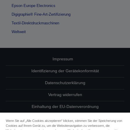
Epson Europe Electronics
Digigraphie® Fine-Art-Zertifizierung
Textil-Direktdruckmaschinen
Weltweit
Impressum
Identifizierung der Gerätekonformität
Datenschutzerklärung
Vertrag widerrufen
Einhaltung der EU-Datenverordnung
Fragen zum Datenschutz
Wenn Sie auf „Alle Cookies akzeptieren“ klicken, stimmen Sie der Speicherung von
Cookies auf Ihrem Gerät zu, um die Websitenavigation zu verbessern, die