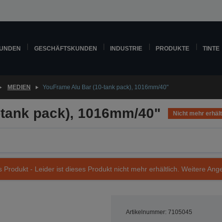
KUNDEN
GESCHÄFTSKUNDEN
INDUSTRIE
PRODUKTE
TINTE
MEDIEN
YouFrame Alu Bar (10-tank pack), 1016mm/40"
-tank pack), 1016mm/40"
Nicht mehr erhält
s Produkt - Leider ist dieses Produkt nicht mehr erhältlich. Weitere Ang
Artikelnummer: 7105045