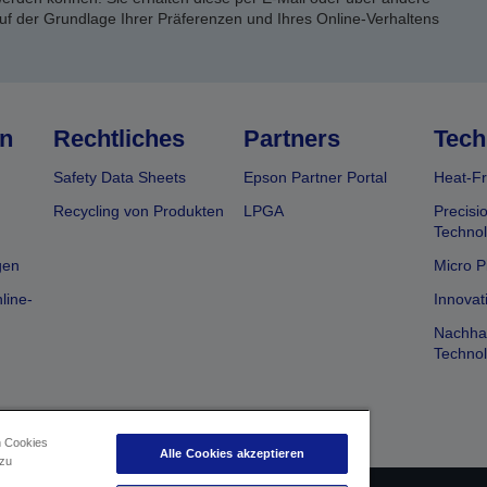
uf der Grundlage Ihrer Präferenzen und Ihres Online-Verhaltens
n
Rechtliches
Partners
Tech
Safety Data Sheets
Epson Partner Portal
Heat-Fr
Recycling von Produkten
LPGA
Precisi
Technol
gen
Micro P
line-
Innovat
Nachhal
Technol
n Cookies
Alle Cookies akzeptieren
 zu