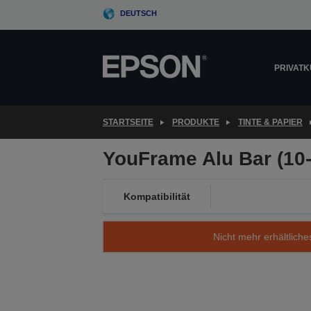
Skip
DEUTSCH
to
main
content
PRIVAT
STARTSEITE
PRODUKTE
TINTE & PAPIER
YouFrame Alu Bar (10
Kompatibilität
Nicht mehr erhältliche