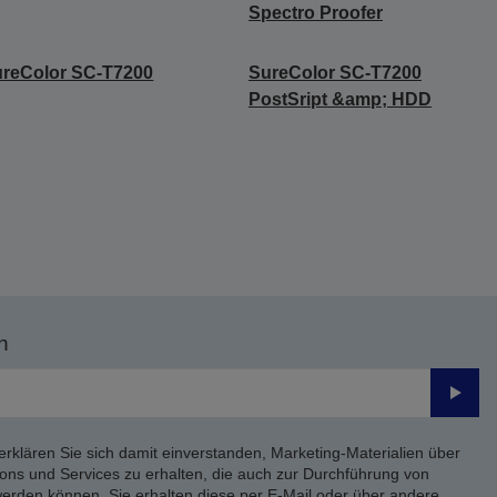
Spectro Proofer
reColor SC-T7200
SureColor SC-T7200
PostSript &amp; HDD
n
Send
erklären Sie sich damit einverstanden, Marketing-Materialien über
ons und Services zu erhalten, die auch zur Durchführung von
rden können. Sie erhalten diese per E-Mail oder über andere