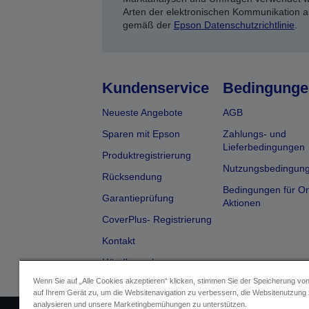
Arten der elektronischen Kommunikation a
gemäß der
Epson Datenschutzrichtlinie
.
Kundenservice
Bedingunge
Neueste Angebote
AGB
Sparen mit Epson
Zahlungs- und
Lieferbedingungen
Produktregistrierung
Nutzungsbedingun
Rücksendung
Bedingungen für On
Garantieprüfung
Aktionen
CoverPlus- Registrierung
Kontakt
Händlersuche
Wenn Sie auf „Alle Cookies akzeptieren“ klicken, stimmen Sie der Speicherung vo
auf Ihrem Gerät zu, um die Websitenavigation zu verbessern, die Websitenutzung
analysieren und unsere Marketingbemühungen zu unterstützen.