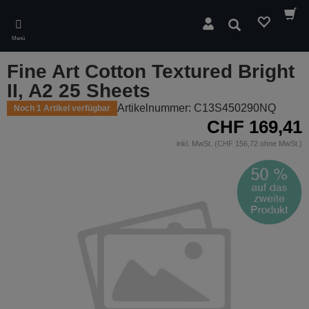
Skip
to
Suchen
main
Menü
content
Fine Art Cotton Textured Bright
II, A2 25 Sheets
Artikelnummer: C13S450290NQ
Noch 1 Artikel verfügbar
CHF 169,41
inkl. MwSt. (CHF 156,72 ohne MwSt.)