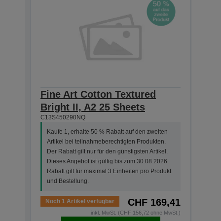
Fine Art Cotton Textured
Fine
Bright II, A2 25 Sheets
Brig
C13S450290NQ
C13S4
Kaufe 1, erhalte 50 % Rabatt auf den zweiten
Artikel bei teilnahmeberechtigten Produkten.
Der Rabatt gilt nur für den günstigsten Artikel.
Dieses Angebot ist gültig bis zum 30.08.2026.
Rabatt gilt für maximal 3 Einheiten pro Produkt
und Bestellung.
CHF 169,41
Noch 1 Artikel verfügbar
Auf 
inkl. MwSt. (CHF 156,72 ohne MwSt.)