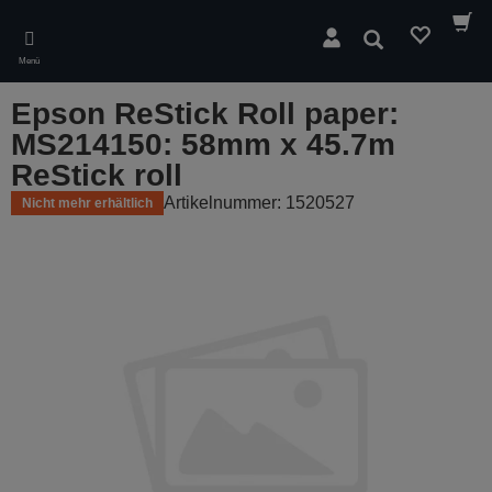
Skip
to
Suchen
main
Menü
content
Epson ReStick Roll paper:
MS214150: 58mm x 45.7m
ReStick roll
Artikelnummer: 1520527
Nicht mehr erhältlich