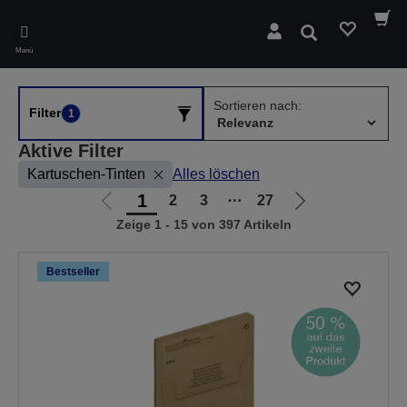
Skip
to
Suchen
main
Menü
content
Sortieren nach:
Filter
1
Aktive Filter
Kartuschen-Tinten
Alles löschen
1
2
3
⋯
27
Zur
Zur
Zeige 1 - 15 von 397 Artikeln
vorherigen
nächsten
Seite
Seite
Bestseller