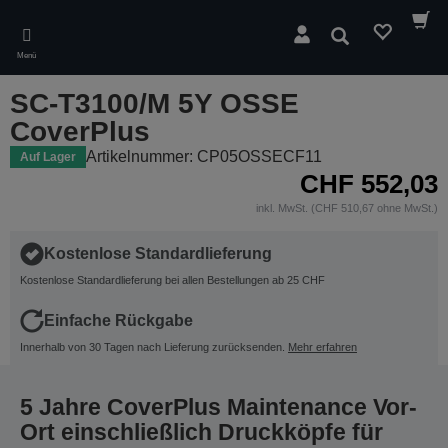
Skip
to
Suchen
main
Menü
content
SC-T3100/M 5Y OSSE
CoverPlus
Artikelnummer: CP05OSSECF11
Auf Lager
CHF 552,03
inkl. MwSt. (CHF 510,67 ohne MwSt.)
Kostenlose Standardlieferung
Kostenlose Standardlieferung bei allen Bestellungen ab 25 CHF
Einfache Rückgabe
Innerhalb von 30 Tagen nach Lieferung zurücksenden.
Mehr erfahren
5 Jahre CoverPlus Maintenance Vor-
Ort einschließlich Druckköpfe für