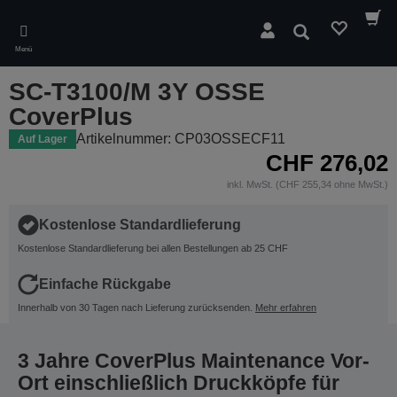
Skip
to
Suchen
main
Menü
content
SC-T3100/M 3Y OSSE
CoverPlus
Artikelnummer: CP03OSSECF11
Auf Lager
CHF 276,02
inkl. MwSt. (CHF 255,34 ohne MwSt.)
Kostenlose Standardlieferung
Kostenlose Standardlieferung bei allen Bestellungen ab 25 CHF
Einfache Rückgabe
Innerhalb von 30 Tagen nach Lieferung zurücksenden.
Mehr erfahren
3 Jahre CoverPlus Maintenance Vor-
Ort einschließlich Druckköpfe für