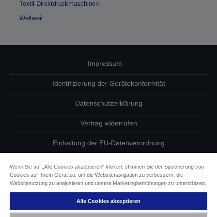
Textil-Direktdruckmaschinen
Weltweit
Impressum
Identifizierung der Gerätekonformität
Datenschutzerklärung
Vertrag widerrufen
Einhaltung der EU-Datenverordnung
Fragen zum Datenschutz
Wenn Sie auf „Alle Cookies akzeptieren“ klicken, stimmen Sie der Speicherung von
Cookies auf Ihrem Gerät zu, um die Websitenavigation zu verbessern, die
Informationen zu Cookies
Websitenutzung zu analysieren und unsere Marketingbemühungen zu unterstützen.
Alle Cookies akzeptieren
Epson Engagement für Barrierefreiheit