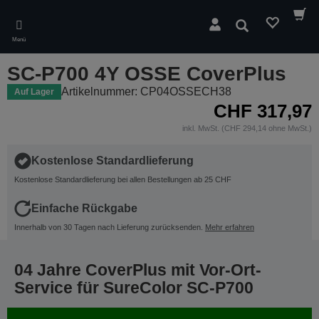
Skip
to
Suchen
main
Menü
content
SC-P700 4Y OSSE CoverPlus
Artikelnummer: CP04OSSECH38
Auf Lager
CHF 317,97
inkl. MwSt. (CHF 294,14 ohne MwSt.)
Kostenlose Standardlieferung
Kostenlose Standardlieferung bei allen Bestellungen ab 25 CHF
Einfache Rückgabe
Innerhalb von 30 Tagen nach Lieferung zurücksenden.
Mehr erfahren
04 Jahre CoverPlus mit Vor-Ort-
Service für SureColor SC-P700