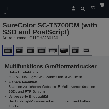
Skip
to
Suchen
main
Menü
content
SureColor SC-T5700DM (with
SSD and PostScript)
Artikelnummer: C11CH82301A0
Multifunktions-Großformatdrucker
Hohe Produktivität
36-Zoll-Dual-Light-CIS-Scanner mit RGB-Filtern
Sichere Scanziele
Scannen zu sicheren Websites, E-Mails, verschlüsselten
SSDs und FTP-Servern.
Verbesserte Bildqualität
Der Dual-Light-Scanner erkennt und reduziert Falten und
Knicke.