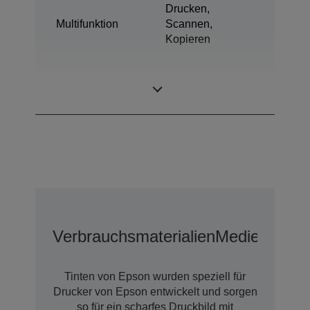
Drucken,
Multifunktion
Scannen,
Kopieren
Ultrachrome®
Tintentechnologie
XD3
Verbrauchsmaterialien
Medien
Optio
Tinten von Epson wurden speziell für
Drucker von Epson entwickelt und sorgen
so für ein scharfes Druckbild mit