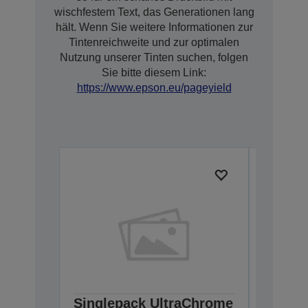
wischfestem Text, das Generationen lang
hält. Wenn Sie weitere Informationen zur
Tintenreichweite und zur optimalen
Nutzung unserer Tinten suchen, folgen
Sie bitte diesem Link:
https://www.epson.eu/pageyield
Singlepack UltraChrome
Single