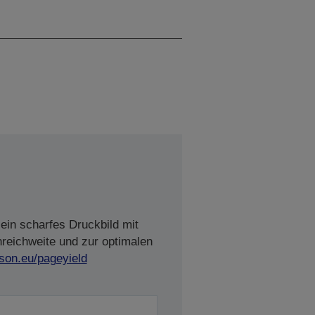
360 Düsen Schwarz, 360
Düsen pro Farbe
ein scharfes Druckbild mit
nreichweite und zur optimalen
son.eu/pageyield