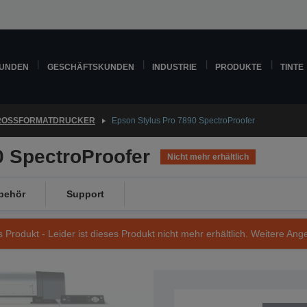
KUNDEN
GESCHÄFTSKUNDEN
INDUSTRIE
PRODUKTE
TINTE
ROSSFORMATDRUCKER
Epson Stylus Pro 7890 SpectroProofer
0 SpectroProofer
Nicht mehr erhältlich
behör
Support
s Produkt - Leider ist dieses Produkt nicht mehr erhältlich. Weitere Ang
Artikelnummer: C11CB51001A1