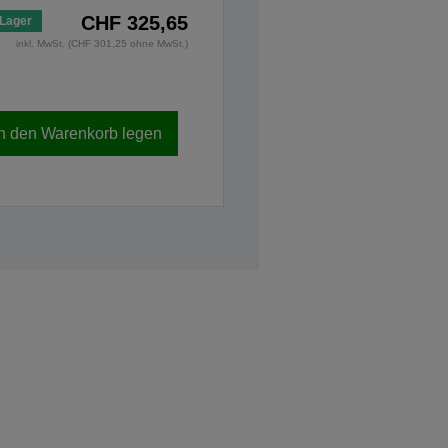
CHF 325,65
 Lager
inkl. MwSt. (CHF 301,25 ohne MwSt.)
In den Warenkorb legen