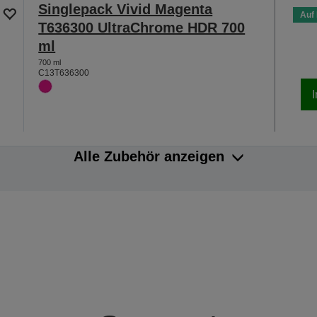
Singlepack Vivid Magenta
Auf
T636300 UltraChrome HDR 700
ml
700 ml
C13T636300
Alle Zubehör anzeigen