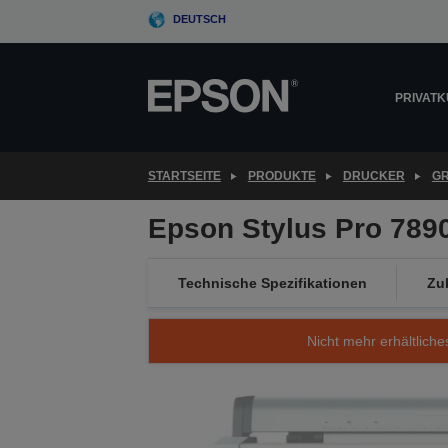
Skip
DEUTSCH
to
main
content
PRIVAT
STARTSEITE
PRODUKTE
DRUCKER
G
Epson Stylus Pro 789
Technische Spezifikationen
Zu
Nicht mehr erhältliche