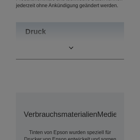
jederzeit ohne Ankündigung geändert werden.
Druck
Druckauflösung
2.880 x 1.440 dpi
Verbrauchsmaterialien
Medien
Optio
Tinten von Epson wurden speziell für
Drucker von Epson entwickelt und sorgen