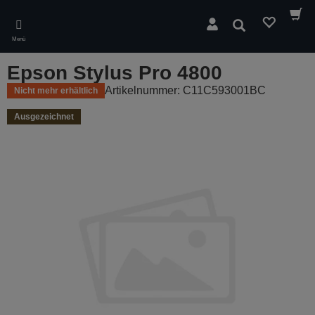
Skip
to
Suchen
main
Menü
content
Epson Stylus Pro 4800
Artikelnummer: C11C593001BC
Nicht mehr erhältlich
Ausgezeichnet