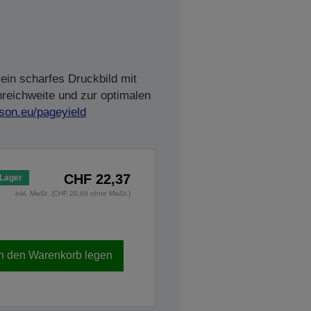
ein scharfes Druckbild mit
nreichweite und zur optimalen
son.eu/pageyield
CHF 22,37
 Lager
inkl. MwSt. (CHF 20,69 ohne MwSt.)
In den Warenkorb legen