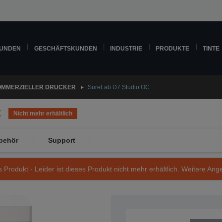
KUNDEN
GESCHÄFTSKUNDEN
INDUSTRIE
PRODUKTE
TINTE
MMERZIELLER DRUCKER
SureLab D7 Studio OC
C
Nicht mehr erhältlich
behör
Support
s Produkt - Leider ist dieses Produkt nicht mehr erhältlich. Weitere Ang
Artikelnummer: C11CD62001BC