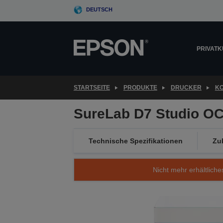
Skip
DEUTSCH
to
main
content
PRIVAT
STARTSEITE
PRODUKTE
DRUCKER
KO
SureLab D7 Studio O
Technische Spezifikationen
Zu
Nicht mehr erhältliche