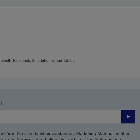
uetooth, Facebook, Smartphones und Tablets.
n
Send
erklären Sie sich damit einverstanden, Marketing-Materialien über
ons und Services zu erhalten, die auch zur Durchführung von