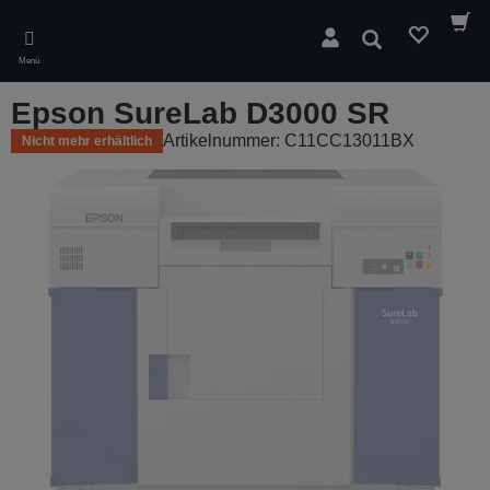
Skip
to
Suchen
main
Menü
content
Epson SureLab D3000 SR
Artikelnummer: C11CC13011BX
Nicht mehr erhältlich