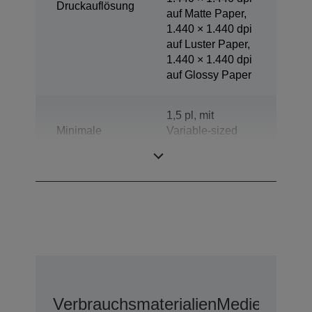
Druckauflösung
auf Matte Paper,
1.440 × 1.440 dpi
auf Luster Paper,
1.440 × 1.440 dpi
auf Glossy Paper
1,5 pl, mit
Minimale
Variable-sized
Tröpfchengröße
Droplet-
Technologie
Verbrauchsmaterialien
Medien
Optio