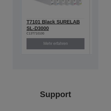
T7101 Black SURELAB
T7103
SL-D3000
SUREL
C13T710100
C13T71030
Mehr erfahren
Support