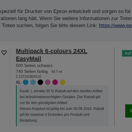
peziell für Drucker von Epson entwickelt und sorgen so für 
tionen lang hält. Wenn Sie weitere Informationen zur Tinte
Tinten suchen, folgen Sie bitte diesem Link:
https://www.ep
Multipack 6-colours 24XL
Auf
EasyMail
500 Seiten schwarz
740 Seiten farbig
55.7 ml
C13T24384510
XL
Kaufe 1, erhalte 50 % Rabatt auf den zweiten Artikel
bei teilnahmeberechtigten Geräten. Der Rabatt gilt
nur für den günstigsten Artikel.
Dieses Angebot ist gültig bis zum 30.08.2026. Rabatt
gilt für maximal 3 Einheiten pro Produkt und
Bestellung.