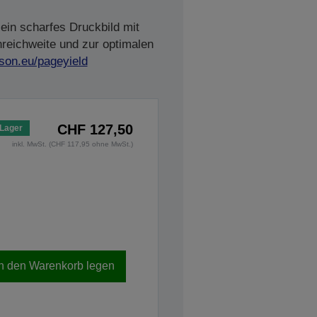
ein scharfes Druckbild mit
nreichweite und zur optimalen
son.eu/pageyield
CHF 127,50
 Lager
inkl. MwSt. (CHF 117,95 ohne MwSt.)
In den Warenkorb legen