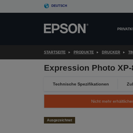
Skip
DEUTSCH
to
main
content
PRIVAT
STARTSEITE
PRODUKTE
DRUCKER
T
Expression Photo XP-
Technische Spezifikationen
Zu
Nicht mehr erhältliche
Ausgezeichnet