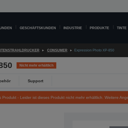
KUNDEN
GESCHÄFTSKUNDEN
INDUSTRIE
PRODUKTE
TINTE
INTENSTRAHLDRUCKER
CONSUMER
Expression Photo XP-850
850
Nicht mehr erhältlich
behör
Support
s Produkt - Leider ist dieses Produkt nicht mehr erhältlich. Weitere Ang
Artikelnummer: C11CC41302