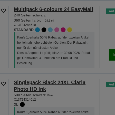
Multipack 6-colours 24 EasyMail
Auf
240 Seiten schwarz
360 Seiten farbig
29.1 ml
C13T24284510
STANDARD
Kaufe 1, erhalte 50 % Rabatt auf den zweiten Artikel
bei teilnahmeberechtigten Geräten. Der Rabatt gilt
nur für den günstigsten Artikel.
Dieses Angebot ist gültig bis zum 30.08.2026. Rabatt
gilt für maximal 3 Einheiten pro Produkt und
Bestellung.
Singlepack Black 24XL Claria
Auf
Photo HD Ink
500 Seiten schwarz
10 ml
C13T24314012
XL
Kaufe 1, erhalte 50 % Rabatt auf den zweiten Artikel