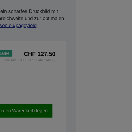
ein scharfes Druckbild mit
nreichweite und zur optimalen
son.eu/pageyield
CHF 127,50
 Lager
inkl. MwSt. (CHF 117,95 ohne MwSt.)
In den Warenkorb legen