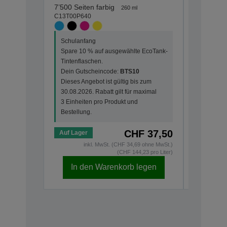
C13T00P1
7’500 Seiten farbig
260 ml
C13T00P640
Schulanf
Schulanfang
Spare 10
Spare 10 % auf ausgewählte EcoTank-
Tintenfla
Tintenflaschen.
Dein Gut
Dein Gutscheincode:
BTS10
Dieses An
Dieses Angebot ist gültig bis zum
30.08.202
30.08.2026. Rabatt gilt für maximal
3 Einheit
3 Einheiten pro Produkt und
Bestellun
Bestellung.
CHF 37,50
Auf Lager
Auf Lage
inkl. MwSt. (CHF 34,69 ohne MwSt.)
(CHF 144,23 pro Liter)
In den Warenkorb legen
In d