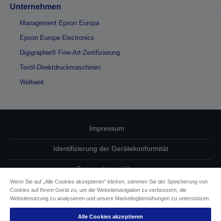
Unternehmen
Management Epson Europa
Epson Europe Electronics
Digigraphie® Fine-Art-Zertifizierung
Textil-Direktdruckmaschinen
Weltweit
Impressum
Identifizierung der Gerätekonformität
Datenschutzerklärung
Wenn Sie auf „Alle Cookies akzeptieren“ klicken, stimmen Sie der Speicherung von
Vertrag widerrufen
Cookies auf Ihrem Gerät zu, um die Websitenavigation zu verbessern, die
Websitenutzung zu analysieren und unsere Marketingbemühungen zu unterstützen.
Einhaltung der EU-Datenverordnung
Alle Cookies akzeptieren