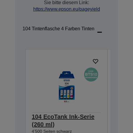
Sie bitte diesem Link:
https://www.epson.eu/pageyield
104 Tintenflasche 4 Farben Tinten
104 EcoTank Ink-Serie
104 Ec
(260 ml)
(65 ml
4’500 Seiten schwarz
4’500 Sei