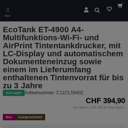
Skip
to
Suchen
main
Menü
content
EcoTank ET-4900 A4-
Multifunktions-Wi-Fi- und
AirPrint Tintentankdrucker, mit
LC-Display und automatischem
Dokumenteneinzug sowie
einem im Lieferumfang
enthaltenen Tintenvorrat für bis
zu 3 Jahre
Artikelnummer: C11CL59402
Auf Lager
CHF 394,90
inkl. MwSt. (CHF 365,31 ohne MwSt.)
Neu
Ausgezeichnet