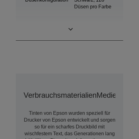
Düsen pro Farbe
Minimale
3,3 pl
Tröpfchengröße
Verbrauchsmaterialien
Medien
Erwei
Tinten von Epson wurden speziell für
Drucker von Epson entwickelt und sorgen
so für ein scharfes Druckbild mit
wischfestem Text, das Generationen lang