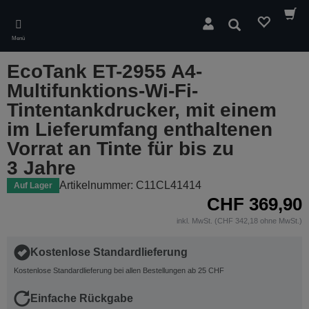
Skip
to
Suchen
main
Menü
content
EcoTank ET-2955 A4-
Multifunktions-Wi-Fi-
Tintentankdrucker, mit einem
im Lieferumfang enthaltenen
Vorrat an Tinte für bis zu
3 Jahre
Artikelnummer: C11CL41414
Auf Lager
CHF 369,90
inkl. MwSt. (CHF 342,18 ohne MwSt.)
Kostenlose Standardlieferung
Kostenlose Standardlieferung bei allen Bestellungen ab 25 CHF
Einfache Rückgabe