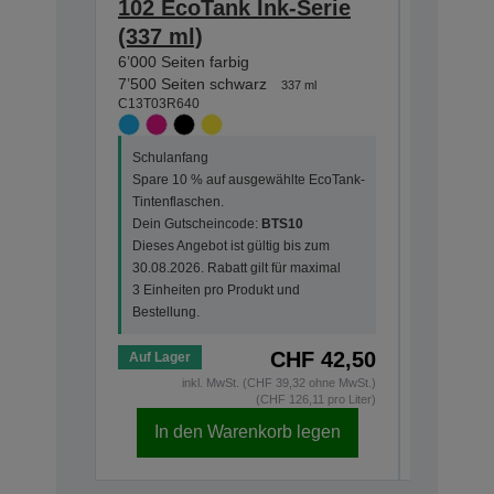
102 EcoTank Ink-Serie
102 Ec
(337 ml)
(127 m
6’000 Seiten farbig
7’500 Sei
C13T03R1
7’500 Seiten schwarz
337 ml
C13T03R640
Schulanf
Schulanfang
Spare 10
Spare 10 % auf ausgewählte EcoTank-
Tintenfla
Tintenflaschen.
Dein Gut
Dein Gutscheincode:
BTS10
Dieses An
Dieses Angebot ist gültig bis zum
30.08.202
30.08.2026. Rabatt gilt für maximal
3 Einheit
3 Einheiten pro Produkt und
Bestellun
Bestellung.
CHF 42,50
Auf Lager
Auf Lage
inkl. MwSt. (CHF 39,32 ohne MwSt.)
i
(CHF 126,11 pro Liter)
In den Warenkorb legen
In d