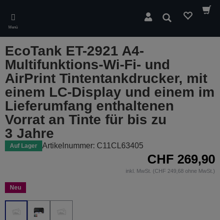
Skip
to
Suchen
main
Menü
content
EcoTank ET-2921 A4-
Multifunktions-Wi-Fi- und
AirPrint Tintentankdrucker, mit
einem LC-Display und einem im
Lieferumfang enthaltenen
Vorrat an Tinte für bis zu
3 Jahre
Artikelnummer: C11CL63405
Auf Lager
CHF 269,90
inkl. MwSt. (CHF 249,68 ohne MwSt.)
Neu