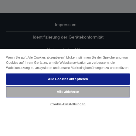
Impressum
Identifizierung der Gerätekonformität
Datenschutzerklärung
Wenn Sie auf „Alle Cookies akzeptieren“ klicken, stimmen Sie der Speicherung von
Vertrag widerrufen
Cookies auf Ihrem Gerät zu, um die Websitenavigation zu verbessern, die
Websitenutzung zu analysieren und unsere Marketingbemühungen zu unterstützen.
Einhaltung der EU-Datenverordnung
Alle Cookies akzeptieren
Fragen zum Datenschutz
Alle ablehnen
Informationen zu Cookies
Cookie-Einstellungen
Epson Engagement für Barrierefreiheit
Copyright © 2026 Seiko Epson