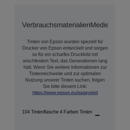
Verbrauchsmaterialien
Medien
Erwei
Tinten von Epson wurden speziell für
Drucker von Epson entwickelt und sorgen
so für ein scharfes Druckbild mit
wischfestem Text, das Generationen lang
hält. Wenn Sie weitere Informationen zur
Tintenreichweite und zur optimalen
Nutzung unserer Tinten suchen, folgen
Sie bitte diesem Link:
https://www.epson.eu/pageyield
104 Tintenflasche 4 Farben Tinten