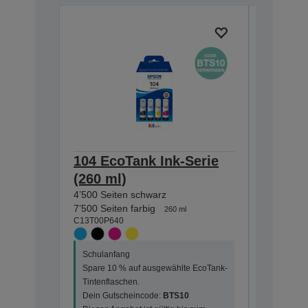
104 EcoTank Ink-Serie
104 Ec
(260 ml)
(65 ml
4’500 Seiten schwarz
4’500 Sei
C13T00P1
7’500 Seiten farbig
260 ml
C13T00P640
Schulanf
Schulanfang
Spare 10
Spare 10 % auf ausgewählte EcoTank-
Tintenfla
Tintenflaschen.
Dein Gut
Dein Gutscheincode:
BTS10
Dieses An