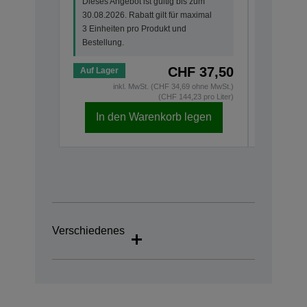
Dieses Angebot ist gültig bis zum
30.08.202
30.08.2026. Rabatt gilt für maximal
3 Einheit
3 Einheiten pro Produkt und
Bestellun
Bestellung.
CHF 37,50
Auf Lager
Auf Lage
inkl. MwSt. (CHF 34,69 ohne MwSt.)
(CHF 144,23 pro Liter)
In den Warenkorb legen
In d
Verschiedenes