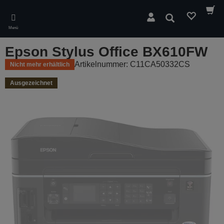
Skip
to
Suchen
main
Menü
content
Epson Stylus Office BX610FW
Artikelnummer: C11CA50332CS
Nicht mehr erhältlich
Ausgezeichnet