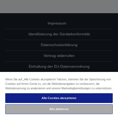
Impressum
Identifizierung der Gerätekonformität
Datenschutzerklärung
Vertrag widerrufen
Einhaltung der EU-Datenverordnung
Fragen zum Datenschutz
Wenn Sie auf „Alle Cookies akzeptieren“ klicken, stimmen Sie der Speicherung von
Cookies auf Ihrem Gerät zu, um die Websitenavigation zu verbessern, die
Informationen zu Cookies
Websitenutzung zu analysieren und unsere Marketingbemühungen zu unterstützen.
Alle Cookies akzeptieren
Epson Engagement für Barrierefreiheit
Alle ablehnen
Copyright © 2026 Seiko Epson