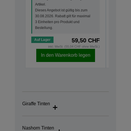
Artikel.
Artikel.
Dieses Angebot ist gültig bis zum
Dieses An
30.08.2026. Rabatt gilt für maximal
30.08.202
3 Einheiten pro Produkt und
3 Einheit
Bestellung.
Bestellun
59,50 CHF
Auf Lager
Auf Lage
inkl. MwSt. (55,04 CHF ohne MwSt.)
i
In den Warenkorb legen
In d
Giraffe Tinten
Nashorn Tinten