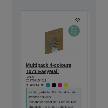
Multipack 4-colours
Single
T071 EasyMail
DURABr
23.9 ml
7.4 ml
C13T07154511
C13T07114
STANDARD
STANDA
Kaufe 1, erhalte 50 % Rabatt auf den
Kaufe 1, 
zweiten Artikel bei
zweiten Ar
teilnahmeberechtigten Geräten. Der
teilnahme
Rabatt gilt nur für den günstigsten
Rabatt gi