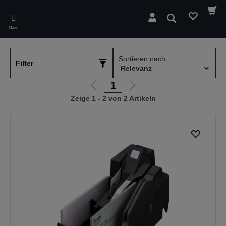
Skip
to
Suchen
main
Menü
content
Sortieren nach:
Filter
1
Zur
Zur
Zeige 1 - 2 von 2 Artikeln
vorherigen
nächsten
Seite
Seite