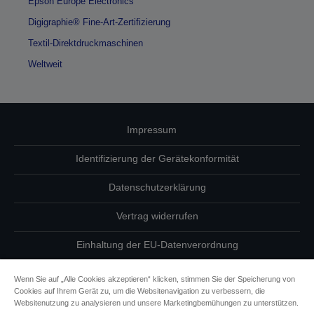
Epson Europe Electronics
Digigraphie® Fine-Art-Zertifizierung
Textil-Direktdruckmaschinen
Weltweit
Impressum
Identifizierung der Gerätekonformität
Datenschutzerklärung
Vertrag widerrufen
Einhaltung der EU-Datenverordnung
Fragen zum Datenschutz
Wenn Sie auf „Alle Cookies akzeptieren“ klicken, stimmen Sie der Speicherung von
Cookies auf Ihrem Gerät zu, um die Websitenavigation zu verbessern, die
Informationen zu Cookies
Websitenutzung zu analysieren und unsere Marketingbemühungen zu unterstützen.