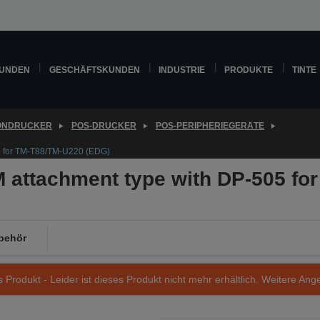
KUNDEN
GESCHÄFTSKUNDEN
INDUSTRIE
PRODUKTE
TINTE
ONDRUCKER
POS-DRUCKER
POS-PERIPHERIEGERÄTE
5 for TM-T88/TM-U220 (EDG)
attachment type with DP-505 fo
behör
s Produkt - Leider ist dieses Produkt nicht mehr erhältlich. Weitere Ang