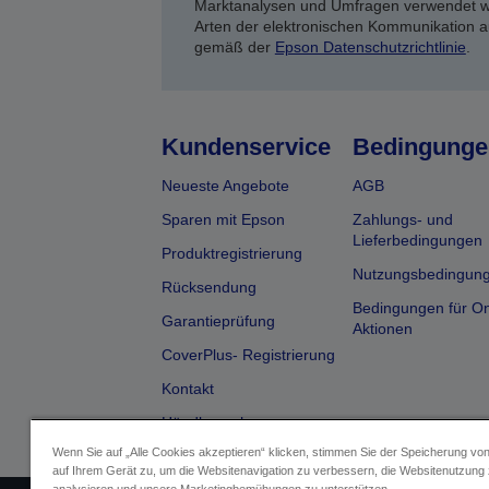
Marktanalysen und Umfragen verwendet we
Arten der elektronischen Kommunikation a
gemäß der
Epson Datenschutzrichtlinie
.
Kundenservice
Bedingunge
Neueste Angebote
AGB
Sparen mit Epson
Zahlungs- und
Lieferbedingungen
Produktregistrierung
Nutzungsbedingun
Rücksendung
Bedingungen für On
Garantieprüfung
Aktionen
CoverPlus- Registrierung
Kontakt
Händlersuche
Wenn Sie auf „Alle Cookies akzeptieren“ klicken, stimmen Sie der Speicherung vo
auf Ihrem Gerät zu, um die Websitenavigation zu verbessern, die Websitenutzung