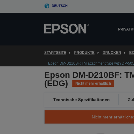
Skip
DEUTSCH
to
main
content
PRIVAT
STARTSEITE
PRODUKTE
DRUCKER
B
Epson DM-D210BF: TM attachment type with DP-50
Epson DM-D210BF: TM 
(EDG)
Nicht mehr erhältlich
Technische Spezifikationen
Zu
Nicht mehr erhältliche