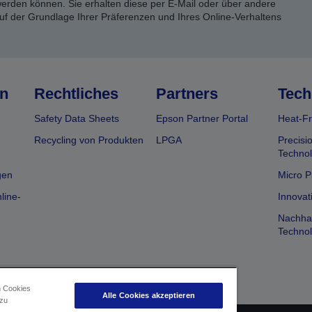
rden können. Sie erhalten diese per E-Mail oder über andere
uf der Grundlage Ihrer Präferenzen und Ihres Online-Verhaltens
n
Rechtliches
Partners
Tech
Safety Data Sheets
Epson Partner Portal
Heat-Fr
Recycling von Produkten
LPGA
Precisi
Technol
gen
Micro P
line-
Innovat
Nachhal
Technol
n Cookies
Alle Cookies akzeptieren
 zu