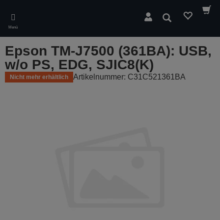
Skip
to
Suchen
main
Menü
content
Epson TM-J7500 (361BA): USB,
w/o PS, EDG, SJIC8(K)
Artikelnummer: C31C521361BA
Nicht mehr erhältlich