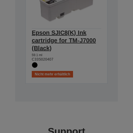
Epson SJIC8(K) Ink
cartridge for TM-J7000
(Black)
59.1 ml
C33S020407
Nicht mehr erhältlich
Support