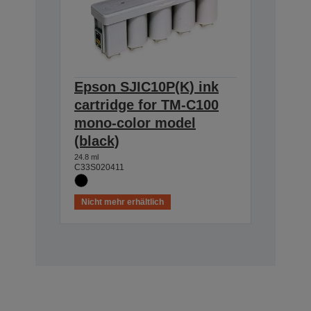
Epson SJIC10P(K) ink
cartridge for TM-C100
mono-color model
(black)
24.8 ml
C33S020411
Nicht mehr erhältlich