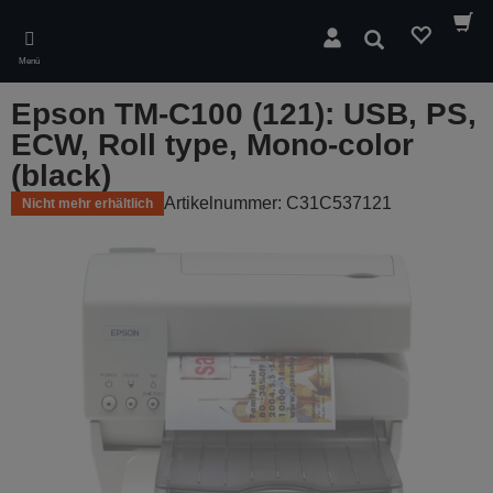
Skip
to
Suchen
main
Menü
content
Epson TM-C100 (121): USB, PS,
ECW, Roll type, Mono-color
(black)
Artikelnummer: C31C537121
Nicht mehr erhältlich