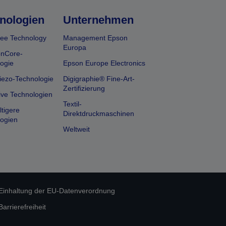
nologien
Unternehmen
ee Technology
Management Epson
Europa
onCore-
ogie
Epson Europe Electronics
iezo-Technologie
Digigraphie® Fine-Art-
Zertifizierung
ive Technologien
Textil-
tigere
Direktdruckmaschinen
ogien
Weltweit
Einhaltung der EU-Datenverordnung
rrierefreiheit