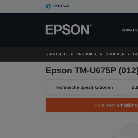
Skip
DEUTSCH
to
main
content
PRIVAT
STARTSEITE
PRODUKTE
DRUCKER
B
Epson TM-U675P (012):
Technische Spezifikationen
Zu
Nicht mehr erhältliche