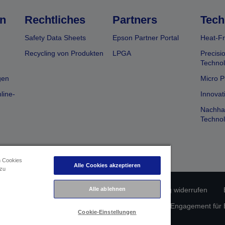
n
Rechtliches
Partners
Tech
Safety Data Sheets
Epson Partner Portal
Heat-Fr
Recycling von Produkten
LPGA
Precisi
Technol
gen
Micro P
line-
Innovat
Nachhal
Technol
n Cookies
Alle Cookies akzeptieren
 zu
Alle ablehnen
rätekonformität
Datenschutzerklärung
Vertrag widerrufen
atenschutz
Informationen zu Cookies
Epson Engagement für Ba
Cookie-Einstellungen