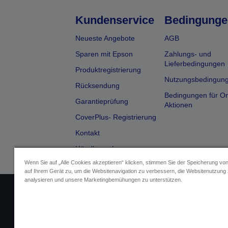
Kundenservice
Bedingunge
Neueste Angebote
AGB
Sparen mit Epson
Zahlungs- und
Lieferbedingungen
Produktregistrierung
Nutzungsbedingun
Rücksendung
Bedingungen für On
Garantieprüfung
Aktionen
CoverPlus- Registrierung
Kontakt
Händlersuche
Wenn Sie auf „Alle Cookies akzeptieren“ klicken, stimmen Sie der Speicherung vo
auf Ihrem Gerät zu, um die Websitenavigation zu verbessern, die Websitenutzung
analysieren und unsere Marketingbemühungen zu unterstützen.
Impressum
Identifizierung der Ge
Fragen zum D