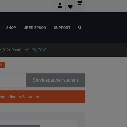
SHOP
ÜBER EPSON
SUPPORT
(012): Parallel, w/o PS, ECW
ch
Servicepartner suchen
ebote finden Sie unten.