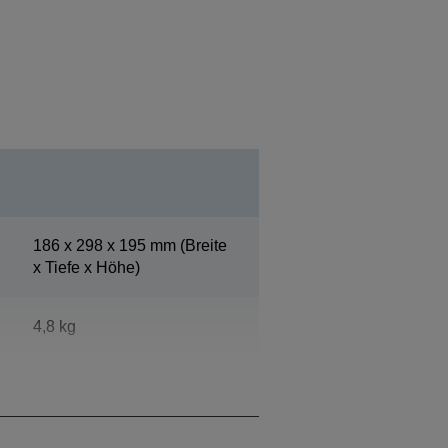
186‎ x 298 x 195 mm (Breite
x Tiefe x Höhe)
4,8 kg
Epson Cool White