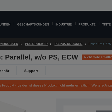
KUNDEN
GESCHÄFTSKUNDEN
INDUSTRIE
PRODUKTE
TINTE
ONDRUCKER
POS-DRUCKER
PC-POS-DRUCKER
Epson TM-U675P 
 Parallel, w/o PS, ECW
Nicht mehr erhältli
behör
Support
s Produkt - Leider ist dieses Produkt nicht mehr erhältlich. Weitere Ang
Artikelnummer: C31C289012