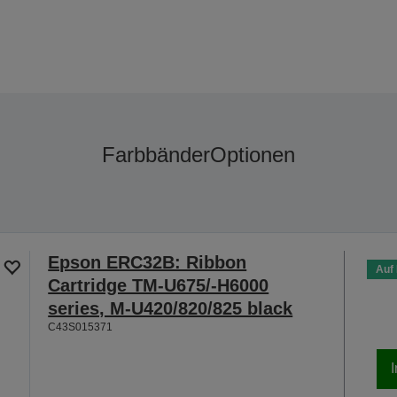
Farbbänder
Optionen
Epson ERC32B: Ribbon
Auf
Cartridge TM-U675/-H6000
series, M-U420/820/825 black
C43S015371