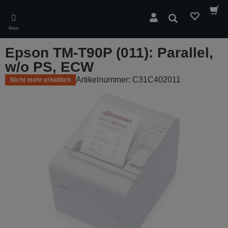
Skip
to
Suchen
main
Menü
content
Epson TM-T90P (011): Parallel,
w/o PS, ECW
Artikelnummer: C31C402011
Nicht mehr erhältlich