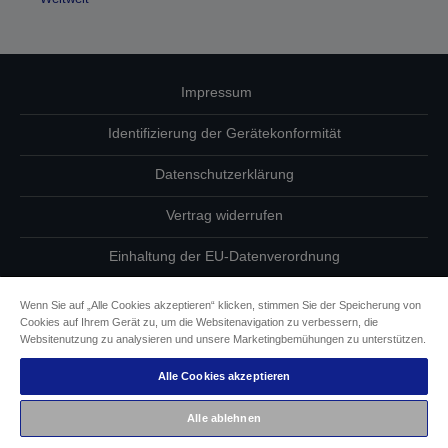
Impressum
Identifizierung der Gerätekonformität
Datenschutzerklärung
Vertrag widerrufen
Einhaltung der EU-Datenverordnung
Fragen zum Datenschutz
Wenn Sie auf „Alle Cookies akzeptieren“ klicken, stimmen Sie der Speicherung von
Cookies auf Ihrem Gerät zu, um die Websitenavigation zu verbessern, die
Informationen zu Cookies
Websitenutzung zu analysieren und unsere Marketingbemühungen zu unterstützen.
Alle Cookies akzeptieren
Epson Engagement für Barrierefreiheit
Alle ablehnen
Copyright © 2026 Seiko Epson