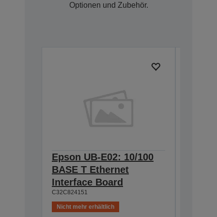
Optionen und Zubehör.
Epson UB-E02: 10/100
Epson 
BASE T Ethernet
Interf
Interface Board
connec
C32C824151
C32C82411
Nicht mehr erhältlich
Nicht meh