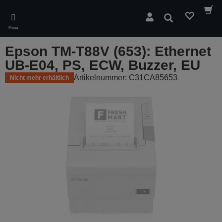
Skip
to
Suchen
main
Menü
content
Epson TM-T88V (653): Ethernet
UB-E04, PS, ECW, Buzzer, EU
Artikelnummer: C31CA85653
Nicht mehr erhältlich