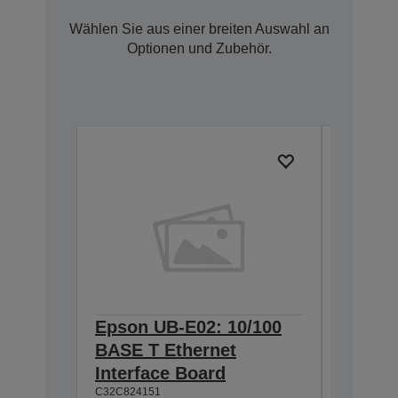
Wählen Sie aus einer breiten Auswahl an
Optionen und Zubehör.
Epson UB-E02: 10/100
Epson 
BASE T Ethernet
Interf
Interface Board
connec
C32C824151
C32C82411