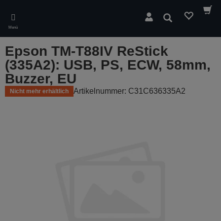
Skip
to
Suchen
main
Menü
content
Epson TM-T88IV ReStick
(335A2): USB, PS, ECW, 58mm,
Buzzer, EU
Artikelnummer: C31C636335A2
Nicht mehr erhältlich