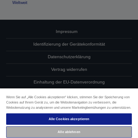
Weltweit
Impressum
Identifizierung der Gerätekonformität
Datenschutzerklärung
Vertrag widerrufen
Einhaltung der EU-Datenverordnung
Fragen zum Datenschutz
Wenn Sie auf „Alle Cookies akzeptieren“ klicken, stimmen Sie der Speicherung von
Cookies auf Ihrem Gerät zu, um die Websitenavigation zu verbessern, die
Informationen zu Cookies
Websitenutzung zu analysieren und unsere Marketingbemühungen zu unterstützen.
Alle Cookies akzeptieren
Epson Engagement für Barrierefreiheit
Alle ablehnen
Copyright © 2026 Seiko Epson