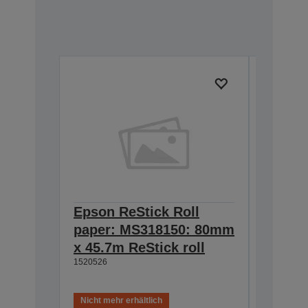
Epson ReStick Roll
Epson 
paper: MS318150: 80mm
paper
x 45.7m ReStick roll
80mm x
1520526
roll
7107935
Nicht mehr erhältlich
Nicht meh