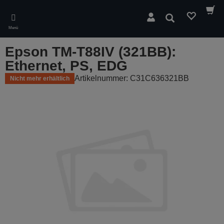
Skip
to
Suchen
main
Menü
content
Epson TM-T88IV (321BB):
Ethernet, PS, EDG
Artikelnummer: C31C636321BB
Nicht mehr erhältlich