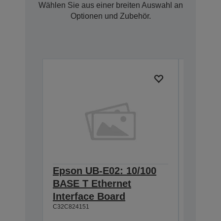
Wählen Sie aus einer breiten Auswahl an
Optionen und Zubehör.
Epson UB-E02: 10/100
Epson 
BASE T Ethernet
Interf
Interface Board
connec
C32C824151
C32C82411