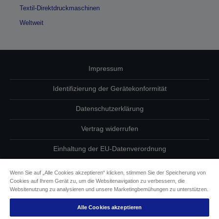
Textil-Direktdruckmaschinen
Weltweit
Impressum
Identifizierung der Gerätekonformität
Datenschutzerklärung
Vertrag widerrufen
Einhaltung der EU-Datenverordnung
Fragen zum Datenschutz
Wenn Sie auf „Alle Cookies akzeptieren“ klicken, stimmen Sie der Speicherung von
Cookies auf Ihrem Gerät zu, um die Websitenavigation zu verbessern, die
Informationen zu Cookies
Websitenutzung zu analysieren und unsere Marketingbemühungen zu unterstützen.
Alle Cookies akzeptieren
Epson Engagement für Barrierefreiheit