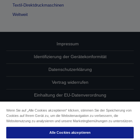
Textil-Direktdruckmaschinen
Weltweit
Impressum
Identifizierung der Gerätekonformität
Datenschutzerklärung
Vertrag widerrufen
Einhaltung der EU-Datenverordnung
Fragen zum Datenschutz
Wenn Sie auf „Alle Cookies akzeptieren“ klicken, stimmen Sie der Speicherung von
Cookies auf Ihrem Gerät zu, um die Websitenavigation zu verbessern, die
Informationen zu Cookies
Websitenutzung zu analysieren und unsere Marketingbemühungen zu unterstützen.
Alle Cookies akzeptieren
Epson Engagement für Barrierefreiheit