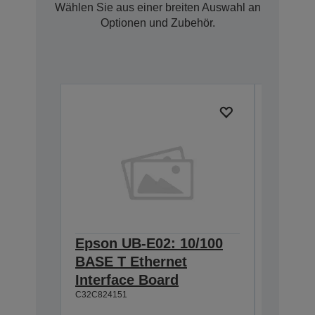
Wählen Sie aus einer breiten Auswahl an
Optionen und Zubehör.
Epson UB-E02: 10/100
Epson 
BASE T Ethernet
Interf
Interface Board
connec
C32C824151
C32C82411