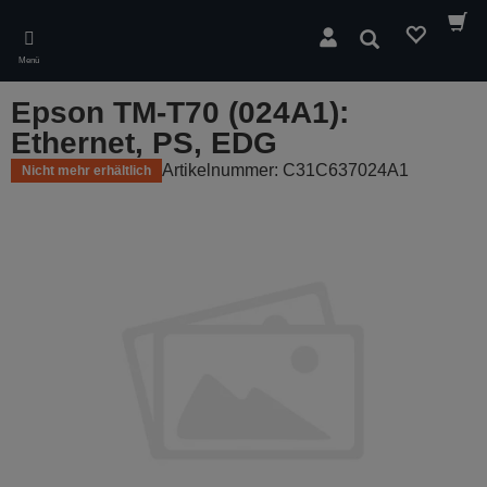
Skip
to
Suchen
main
Menü
content
Epson TM-T70 (024A1):
Ethernet, PS, EDG
Artikelnummer: C31C637024A1
Nicht mehr erhältlich