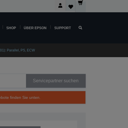
SHOP
ÜBER EPSON
SUPPORT
1): Parallel, PS, ECW
Servicepartner suchen
ebote finden Sie unten.