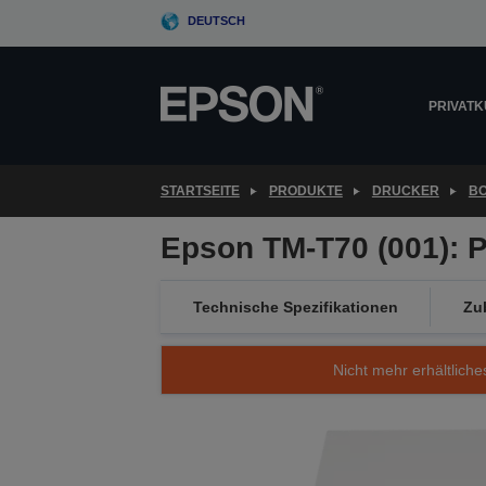
Skip
DEUTSCH
to
main
content
PRIVAT
STARTSEITE
PRODUKTE
DRUCKER
B
Epson TM-T70 (001): P
Technische Spezifikationen
Zu
Nicht mehr erhältliche