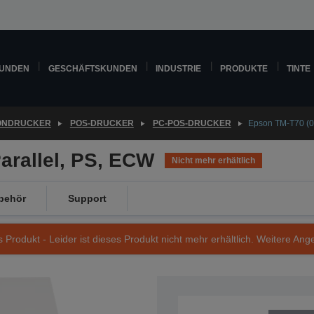
KUNDEN
GESCHÄFTSKUNDEN
INDUSTRIE
PRODUKTE
TINTE
ONDRUCKER
POS-DRUCKER
PC-POS-DRUCKER
Epson TM-T70 (00
arallel, PS, ECW
Nicht mehr erhältlich
behör
Support
s Produkt - Leider ist dieses Produkt nicht mehr erhältlich. Weitere Ang
Artikelnummer: C31C637001