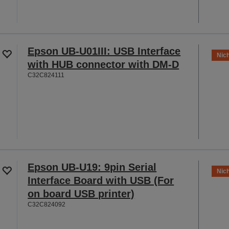
Epson UB-U01III: USB Interface
Nich
with HUB connector with DM-D
C32C824111
Epson UB-U19: 9pin Serial
Nich
Interface Board with USB (For
on board USB printer)
C32C824092