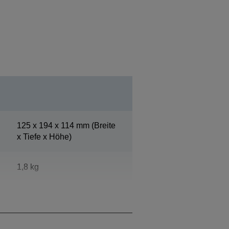
125‎ x 194 x 114 mm (Breite
x Tiefe x Höhe)
1,8 kg
Epson Cool White