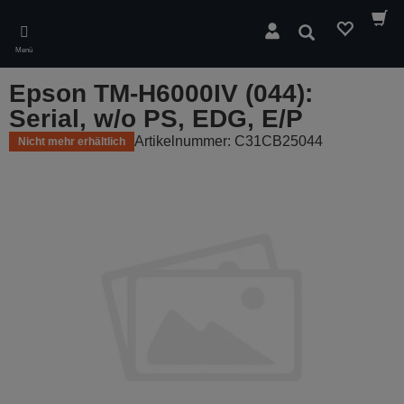
Skip
to
Suchen
main
Menü
content
Epson TM-H6000IV (044):
Serial, w/o PS, EDG, E/P
Artikelnummer: C31CB25044
Nicht mehr erhältlich