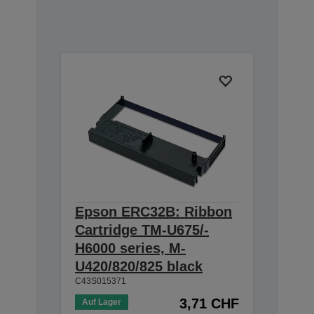
Epson ERC32B: Ribbon
Cartridge TM-U675/-
H6000 series, M-
U420/820/825 black
C43S015371
3,71 CHF
Auf Lager