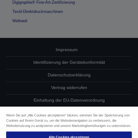
Digigraphie® Fine-Art-Zertifizierung
Textil-Direktdruckmaschinen
Weltweit
Impressum
Identifizierung der Gerätekonformität
Datenschutzerklärung
Vertrag widerrufen
Einhaltung der EU-Datenverordnung
Fragen zum Datenschutz
Wenn Sie auf „Alle Cookies akzeptieren“ klicken, stimmen Sie der Speicherung von
Cookies auf Ihrem Gerät zu, um die Websitenavigation zu verbessern, die
Informationen zu Cookies
Websitenutzung zu analysieren und unsere Marketingbemühungen zu unterstützen.
Alle Cookies akzeptieren
Epson Engagement für Barrierefreiheit