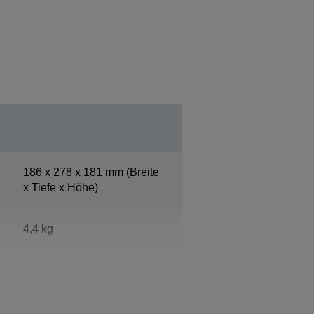
186‎ x 278 x 181 mm (Breite
x Tiefe x Höhe)
4,4 kg
Epson Cool White