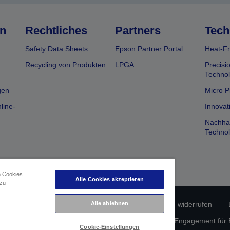
n
Rechtliches
Partners
Tech
Safety Data Sheets
Epson Partner Portal
Heat-Fr
Recycling von Produkten
LPGA
Precisi
Technol
gen
Micro P
line-
Innovat
Nachhal
Technol
n Cookies
Alle Cookies akzeptieren
 zu
Alle ablehnen
rätekonformität
Datenschutzerklärung
Vertrag widerrufen
atenschutz
Informationen zu Cookies
Epson Engagement für Ba
Cookie-Einstellungen