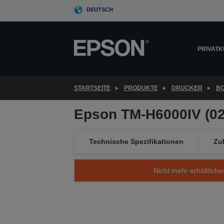
Skip
DEUTSCH
to
main
content
PRIVAT
STARTSEITE
PRODUKTE
DRUCKER
B
Epson TM-H6000IV (023
Technische Spezifikationen
Zu
Nicht mehr erhältliche