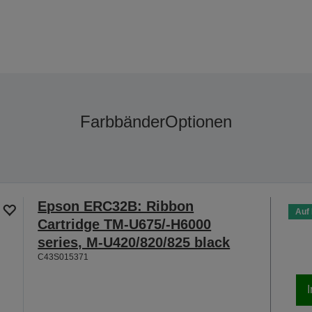
Farbbänder
Optionen
Epson ERC32B: Ribbon
Auf
Cartridge TM-U675/-H6000
series, M-U420/820/825 black
C43S015371