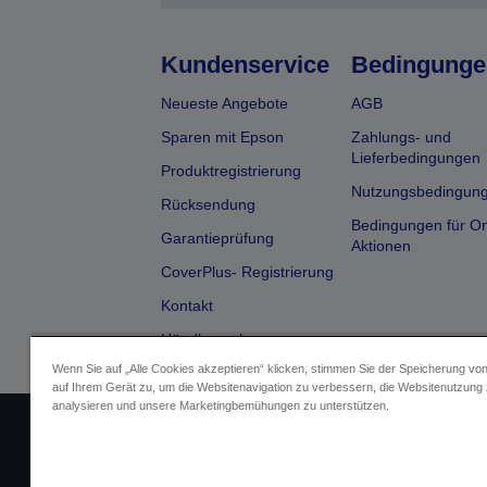
Kundenservice
Bedingunge
Neueste Angebote
AGB
Sparen mit Epson
Zahlungs- und
Lieferbedingungen
Produktregistrierung
Nutzungsbedingun
Rücksendung
Bedingungen für On
Garantieprüfung
Aktionen
CoverPlus- Registrierung
Kontakt
Händlersuche
Wenn Sie auf „Alle Cookies akzeptieren“ klicken, stimmen Sie der Speicherung vo
auf Ihrem Gerät zu, um die Websitenavigation zu verbessern, die Websitenutzung
analysieren und unsere Marketingbemühungen zu unterstützen.
Impressum
Identifizierung der Ge
Fragen zum D