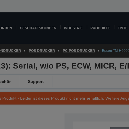
KUNDEN
GESCHÄFTSKUNDEN
INDUSTRIE
PRODUKTE
TINTE
ONDRUCKER
POS-DRUCKER
PC-POS-DRUCKER
Epson TM-H6000IV
): Serial, w/o PS, ECW, MICR, E/
behör
Support
s Produkt - Leider ist dieses Produkt nicht mehr erhältlich. Weitere Ang
Artikelnummer: C31CB25023