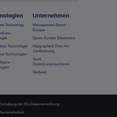
nologien
Unternehmen
ee Technology
Management Epson
Europa
onCore-
ogie
Epson Europe Electronics
iezo-Technologie
Digigraphie® Fine-Art-
Zertifizierung
ive Technologien
Textil-
tigere
Direktdruckmaschinen
ogien
Weltweit
Einhaltung der EU-Datenverordnung
rrierefreiheit