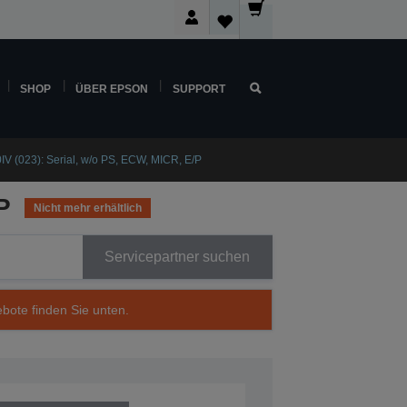
SHOP
ÜBER EPSON
SUPPORT
 (023): Serial, w/o PS, ECW, MICR, E/P
P
Nicht mehr erhältlich
Servicepartner suchen
ebote finden Sie unten.