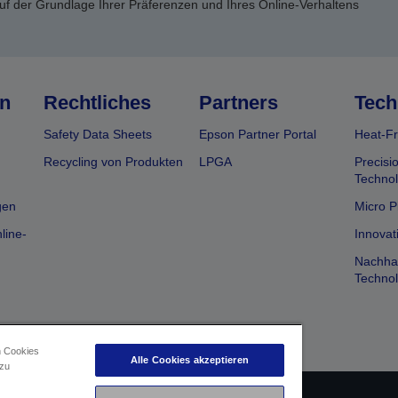
uf der Grundlage Ihrer Präferenzen und Ihres Online-Verhaltens
n
Rechtliches
Partners
Tech
Safety Data Sheets
Epson Partner Portal
Heat-Fr
Recycling von Produkten
LPGA
Precisi
Technol
gen
Micro P
line-
Innovat
Nachhal
Technol
n Cookies
Alle Cookies akzeptieren
 zu