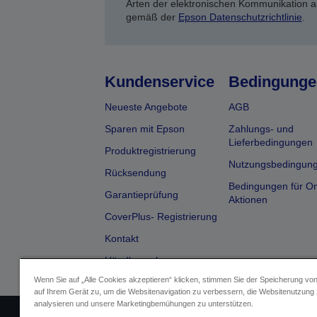
Arten der elektronischen Kommunikation a
gemäß der
Epson Datenschutzrichtlinie
.
Kundenservice
Bedingunge
Neueste Angebote
AGB
Sparen mit Epson
Zahlungs- und
Lieferbedingungen
Produktregistrierung
Nutzungsbedingun
Rücksendung
Bedingungen für On
Garantieprüfung
Aktionen
CoverPlus- Registrierung
Kontakt
Händlersuche
Wenn Sie auf „Alle Cookies akzeptieren“ klicken, stimmen Sie der Speicherung vo
auf Ihrem Gerät zu, um die Websitenavigation zu verbessern, die Websitenutzung
analysieren und unsere Marketingbemühungen zu unterstützen.