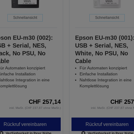
Schnellansicht
Schnellansicht
son EU-m30 (002):
Epson EU-m30 (001)
B + Serial, NES,
USB + Serial, NES,
ack, No PSU, No
White, No PSU, No
ble
Cable
ür Automaten konzipiert
Für Automaten konzipiert
infache Installation
Einfache Installation
ahtlose Integration in eine
Nahtlose Integration in eine
omplettlösung
Komplettlösung
CHF 257,14
CHF 257
inkl. MwSt. (CHF 237,87 ohne MwSt.)
inkl. MwSt. (CHF 237,87 ohne 
Rückruf vereinbaren
Rückruf vereinbaren
Verfügbarkeit in Ihrer Nähe
Verfügbarkeit in Ihrer Nähe