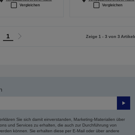
Vergleichen
Vergleichen
1
Zeige 1 - 3 von 3 Artikel
ur
Zur
orherigen
nächsten
eite
Seite
n
Send
erklären Sie sich damit einverstanden, Marketing-Materialien über
ons und Services zu erhalten, die auch zur Durchführung von
rden können. Sie erhalten diese per E-Mail oder über andere