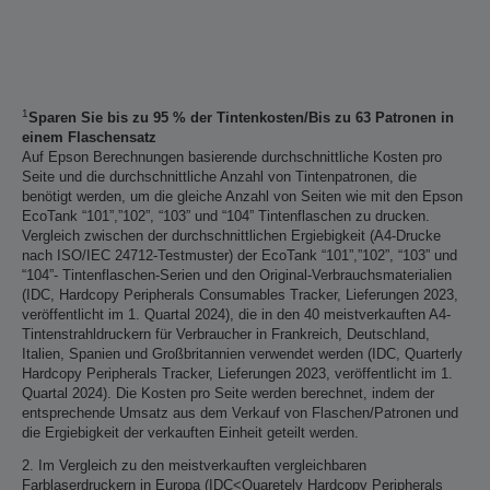
1
Sparen Sie bis zu 95 % der Tintenkosten/Bis zu 63 Patronen in
einem Flaschensatz
Auf Epson Berechnungen basierende durchschnittliche Kosten pro
Seite und die durchschnittliche Anzahl von Tintenpatronen, die
benötigt werden, um die gleiche Anzahl von Seiten wie mit den Epson
EcoTank “101”,”102”, “103” und “104” Tintenflaschen zu drucken.
Vergleich zwischen der durchschnittlichen Ergiebigkeit (A4-Drucke
nach ISO/IEC 24712-Testmuster) der EcoTank “101”,”102”, “103” und
“104”- Tintenflaschen-Serien und den Original-Verbrauchsmaterialien
(IDC, Hardcopy Peripherals Consumables Tracker, Lieferungen 2023,
veröffentlicht im 1. Quartal 2024), die in den 40 meistverkauften A4-
Tintenstrahldruckern für Verbraucher in Frankreich, Deutschland,
Italien, Spanien und Großbritannien verwendet werden (IDC, Quarterly
Hardcopy Peripherals Tracker, Lieferungen 2023, veröffentlicht im 1.
Quartal 2024). Die Kosten pro Seite werden berechnet, indem der
entsprechende Umsatz aus dem Verkauf von Flaschen/Patronen und
die Ergiebigkeit der verkauften Einheit geteilt werden.
2. Im Vergleich zu den meistverkauften vergleichbaren
Farblaserdruckern in Europa (IDC<Quaretely Hardcopy Peripherals