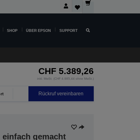
SHOP
ÜBER EPSON
SUPPORT
CHF 5.389,26
inkl. MwSt. (CHF 4.985,44 ohne MwSt.)
Rückruf vereinbaren
rt
g einfach gemacht