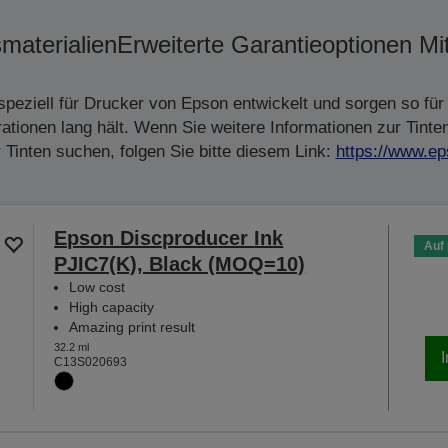
materialien
Erweiterte Garantieoptionen Mi
peziell für Drucker von Epson entwickelt und sorgen so für 
tionen lang hält. Wenn Sie weitere Informationen zur Tinte
Tinten suchen, folgen Sie bitte diesem Link:
https://www.ep
Epson Discproducer Ink
Auf
PJIC7(K), Black (MOQ=10)
Low cost
High capacity
Amazing print result
32.2 ml
C13S020693