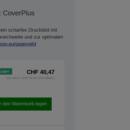
t CoverPlus
ein scharfes Druckbild mit
nreichweite und zur optimalen
son.eu/pageyield
CHF 40,47
 Lager
inkl. MwSt. (CHF 37,44 ohne MwSt.)
In den Warenkorb legen