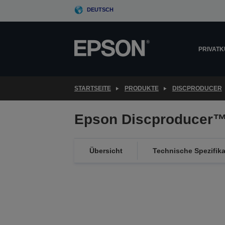
Skip
DEUTSCH
to
main
content
PRIVAT
STARTSEITE
PRODUKTE
DISCPRODUCER
Epson Discproducer™
Übersicht
Technische Spezifik