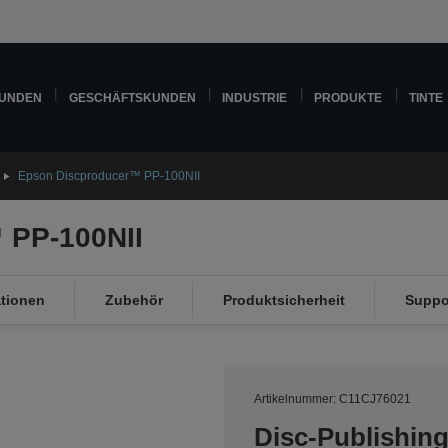
KUNDEN
GESCHÄFTSKUNDEN
INDUSTRIE
PRODUKTE
TINTE
Epson Discproducer™ PP-100NII
 PP-100NII
ationen
Zubehör
Produktsicherheit
Suppo
Artikelnummer: C11CJ76021
Disc-Publishin