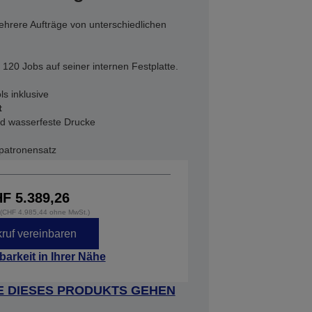
ehrere Aufträge von unterschiedlichen
 120 Jobs auf seiner internen Festplatte.
s inklusive
t
nd wasserfeste Drucke
npatronensatz
F 5.389,26
. (CHF 4.985,44 ohne MwSt.)
ruf vereinbaren
barkeit in Ihrer Nähe
E DIESES PRODUKTS GEHEN